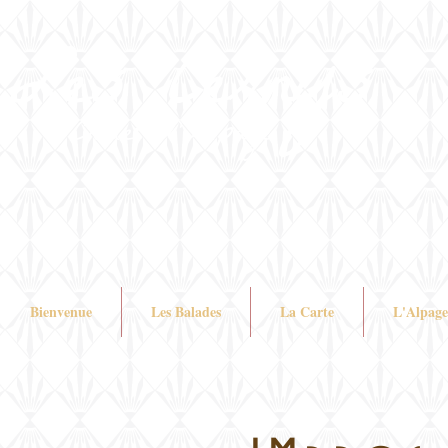
Les Cernys
Chalet d'Alpage
Bienvenue
Les Balades
La Carte
L'Alpage