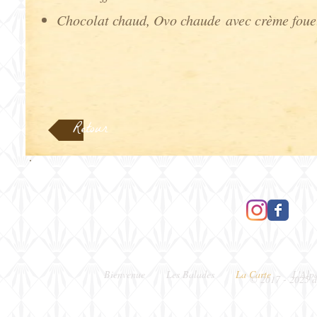
Chocolat chaud, Ovo chaude
avec crème foue
Retour
Bienvenue
Les Balades
La Carte
L'Alp
© 2017 - 2025 d