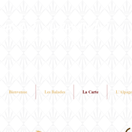
Les Cernys
Chalet d'Alpage
Bienvenue
Les Balades
La Carte
L'Alpage